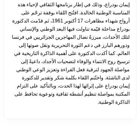
إيمان بودراع، وذلك في إطار برنامجها الثقافي لإحياء هذه
المناسبة الوطنية الخالدة. افتُتح اللقاء بوقفة ترحّم على
أرواح شهداء مظاهرات 17 أكتوبر 1961، ثم قدّمت الدكتورة
بودراع مداخلة قيّمة تناولت فيها البعد الوطني والإنساني
لتلك الأحداث، مبرزةً نضال المهاجرين الجزائريين في فرنسا
ودورهم البارز في دعم الثورة التحريرية ونقل صوتها إلى
العالم. كما أكدت الدكتورة على أهمية الذاكرة التاريخية في
ترسيخ روح الانتماء والوفاء لتضحيات الأجداد، داعيةً إلى
مواصلة الجهود لترقية فعل القراءة وتعزيز الوعي الوطني
لدى الناشئة. واختُتم اللقاء بكلمة شكر وتقدير للدكتورة
إيمان بودراع على إثرائها لهذا الحدث، وبالتأكيد على التزام
المكتبة بمواصلة تنظيم أنشطة ثقافية وتوعوية تحافظ على
الذاكرة الوطنية.