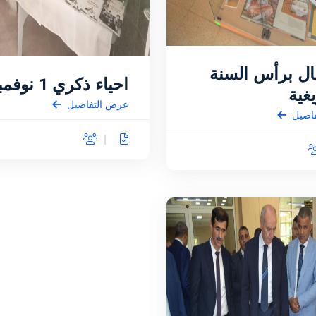
فال برأس السنة
احياء ذكري 1 نوفمبر
يغية
عرض التفاصيل
اصيل