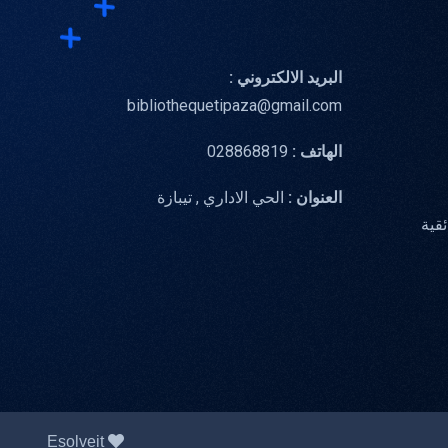
البريد الالكتروني :
bibliothequetipaza@gmail.com
الهاتف :
028868819
العنوان :
الحي الاداري , تيبازة
ئقية
Esolveit