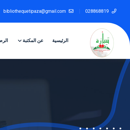
bibliothequetipaza@gmail.com
028868819
الرئيسية
عن المكتبة
الرص