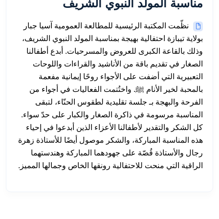
مناسبة المولد النبوي الشريف
نظّمت المكتبة الرئيسية للمطالعة العمومية آسيا جبار
بولاية تيبازة احتفالية بهيجة بمناسبة المولد النبوي الشريف،
وذلك بالقاعة الكبرى للعروض والمسرحيات. أبدع أطفالنا
الصغار في تقديم باقة من الأناشيد والقراءات واللوحات
التعبيرية التي أضفت على الأجواء روحًا إيمانية مفعمة
بالمحبة لخير الأنام ﷺ. واختُتمت الفعاليات في أجواء من
الفرحة والبهجة بـ جلسة تقليدية لطقوس الحنّاء، لتبقى
المناسبة مرسومة في ذاكرة الصغار والكبار على حدّ سواء.
كل الشكر والتقدير لأطفالنا الأعزاء الذين أبدعوا في إحياء
هذه المناسبة المباركة، والشكر موصول أيضًا للأستاذة زهرة
رجال والأستاذة قُصّة على جهودهما المباركة وهندستهما
الراقية التي منحت للاحتفالية رونقها الخاص وجمالها المميز.