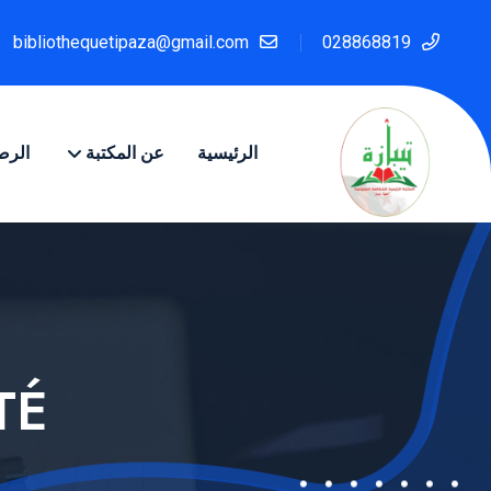
bibliothequetipaza@gmail.com
028868819
الرئيسية
عن المكتبة
الرص
TÉ